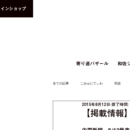
ラインショップ
寄り道バザール
和佐シ
全ての記事
こみゅにてぃわ
対談
2015年8月12日
読了時間:
【掲載情報