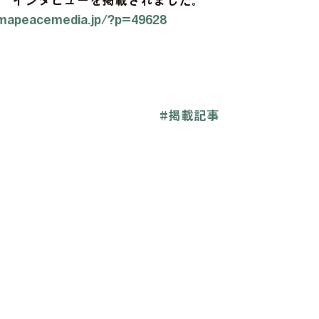
売　インタビューを掲載されました。 
imapeacemedia.jp/?p=49628
#掲載記事