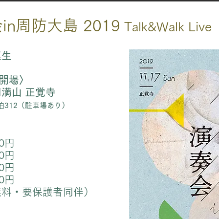
n周防大島​ 2019
Talk&Walk Live
真生
0 開場〉
満山 正覚寺
312（駐車場あり）
00円
0円
00円
0円
料・要保護者同伴）