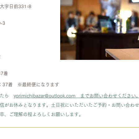
日前331-8
-3
2
37着
：37着
​ ※最終便になります
したら
yorimichibazar@outlook.com
​ までお問い合わせください
信がお休みとなります。土日祝にいただいたご予約・お問い合わ
卒、ご理解の程よろしくお願いします。