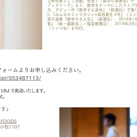
立研究者として活動。全国で「数学の演奏会」や
ブックトーク」など、数学をテーマにしたライブ活動
月、デビュー作『数学する身体』（新潮社）で第15
に『みんなのミシマガジン×森田真生 0号』（ミ
潔の選集『数学する人生』（新潮社）、2018年1
者』（絵・脇阪克二／福音館書店）、2019年3
（ミシマ社）を刊行。
フォームよりお申し込みください。
/dist/S53487113/
1/8より発送いたします。
せ。
す♪
E FOODS
松1107