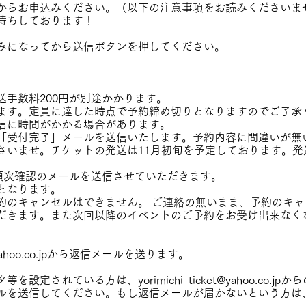
からお申込みください。（以下の注意事項をお読みくださいま
待ちしております！
みになってから送信ボタンを押してください。
送手数料200円が別途かかります。
ます。定員に達した時点で予約締め切りとなりますのでご了承
信に時間がかかる場合があります。
「受付完了」メールを送信いたします。予約内容に間違いが無
さいませ。チケットの発送は11月初旬を予定しております。発
順次確認のメールを送信させていただきます。
となります。
約のキャンセルはできません。 ご連絡の無いまま、予約のキ
だきます。また次回以降のイベントのご予約をお受け出来なく
ahoo.co.jp
から返信メールを送ります。
タ等を設定されている方は、
yorimichi_ticket@yahoo.co.jp
から
ルを送信してください。もし返信メールが届かないという方は