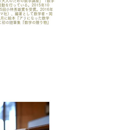
「大人のための数学講座」「数学
を行っている。2015年10
回小林秀雄賞を受賞。2016年
シマ社）、編著として数学者・岡
0月に絵本『アリになった数学
月に初の随筆集『数学の贈り物』