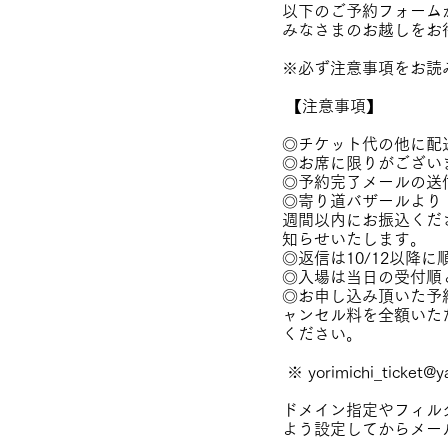
以下のご予約フォーム
みなさまのお越しをお
※必ず注意事項をお読
【注意事項】
◎チケット代の他に配
◎お席に限りがござい
◎予約完了メールの送
◎寄り道バザールより
週間以内にお振込くだ
知らせいたします。
◎返信は10/12
以降に
◎入場は当日の受付順
◎お申し込み頂いた予
ャンセル料を全額いた
ください。
※
yorimichi_ticket@y
ドメイン指定やフィル
よう設定してからメー