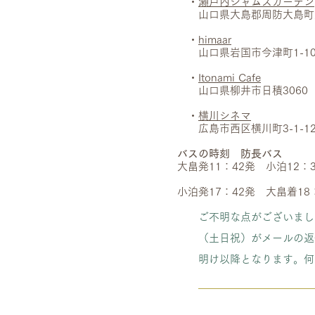
・
瀬戸内ジャムズガーデン
山口県大島郡周防大島町大字
・
himaar
山口県岩国市今津町1-10
・
Itonami Cafe
山口県柳井市日積3060
・
横川シネマ
広島市西区横川町3-1-1
バスの時刻 防長バス
大畠発11：42発 小泊12：
小泊発17：42発 大畠着18
ご不明な点がございま
（土日祝）がメールの返
明け以降となります。何