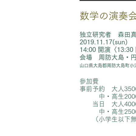
​数学の演奏会i
独立研究者 森田
2019.11.17(sun)
14:00 開演〈13:3
会場 周防大島・円
山口県大島郡周防大島町小泊
参加費
事前予約 大人35
中・高生200
当日 大人40
中・高生250
（小学生以下無