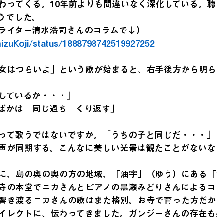
わってくる。10年前よりも間違いなく深化している。
うでした。
ライター清水浩司さんのコラムで↓）
mizuKoji/status/1888798742519927252
女はつらいよ」という歌が始まると、右手後方から明ら
しているか・・・」
ばかは　同じ過ち　くり返す」
って歌うではないですか。「うちの子と同じだ・・・」
声が同期する。こんなに美しい光景は観たことがないな
に、島の奥の奥の方の地域、「油宇」（ゆう）にある「
寺の本堂でニカさんとピアノの黒瀬みどりさんによるコ
響き渡るニカさんの歌はまた格別。お寺で育った方だか
イレクトに、伝わってきました。ガンジーさんの存在も