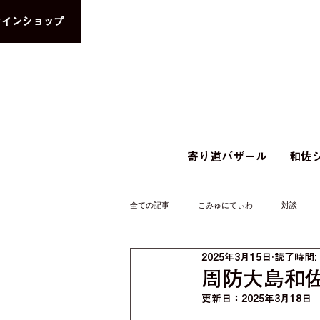
ラインショップ
寄り道バザール
和佐シ
全ての記事
こみゅにてぃわ
対談
2025年3月15日
読了時間:
周防大島和
更新日：
2025年3月18日