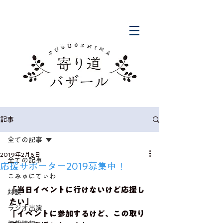
記事
全ての記事
2019年2月6日
全ての記事
応援サポーター2019募集中！
こみゅにてぃわ
「当日イベントに行けないけど応援し
対談
たい」
ラジオ出演
「イベントに参加するけど、この取り