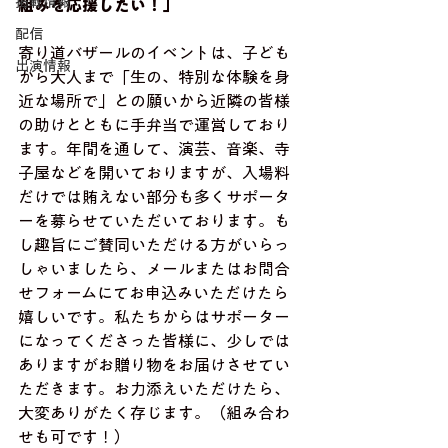
掲載情報
組みを応援したい！」
配信
寄り道バザールのイベントは、子ども
出演情報
から大人まで「生の、特別な体験を身
近な場所で」との願いから近隣の皆様
の助けとともに手弁当で運営しており
ます。年間を通して、演芸、音楽、寺
子屋などを開いておりますが、入場料
だけでは賄えない部分も多くサポータ
ーを募らせていただいております。も
し趣旨にご賛同いただける方がいらっ
しゃいましたら、メールまたはお問合
せフォームにてお申込みいただけたら
嬉しいです。私たちからはサポーター
になってくださった皆様に、少しでは
ありますがお贈り物をお届けさせてい
ただきます。お力添えいただけたら、
大変ありがたく存じます。（組み合わ
せも可です！）