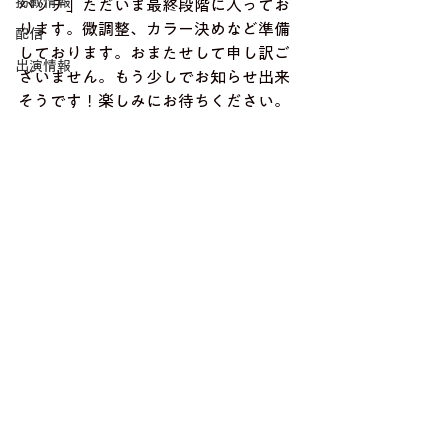
掲載情報
バッチ」ただいま最終段階に入ってお
ります。微調整、カラー決めなど準備
配信
しております。おまたせして申し訳ご
出演情報
ざいません。もう少しでお知らせ出来
そうです！楽しみにお待ちください。