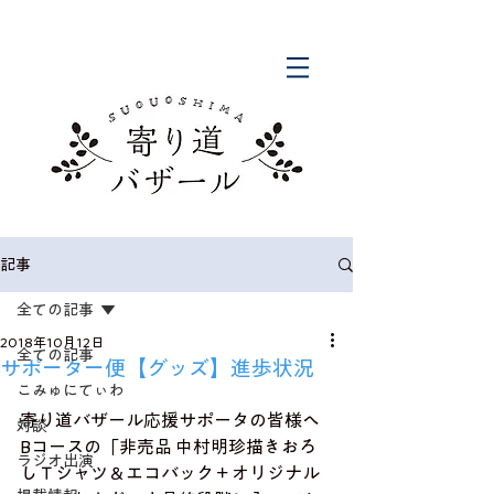
記事
全ての記事
2018年10月12日
全ての記事
サポーター便【グッズ】進歩状況
こみゅにてぃわ
寄り道バザール応援サポータの皆様へ
対談
Bコースの「非売品 中村明珍描きおろ
ラジオ出演
しＴシャツ＆エコバック＋オリジナル