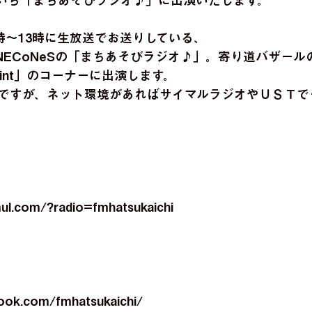
つかいち「まちあそびラジオ♪」に出演いたします。
時～13時に生放送でお送りしている、
s PiNECoNeSの「まちあそびラジオ♪」。寄り道バザー
 Point」のコーナーに出演します。
ですが、ネット環境があればサイマルラジオやＵＳＴで
ul.com/?radio=fmhatsukaichi
ook.com/fmhatsukaichi/