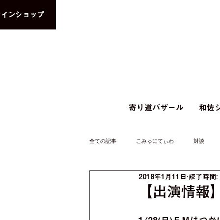
ラインショップ
寄り道バザール
和佐シ
全ての記事
こみゅにてぃわ
対談
2018年1月11日
読了時間:
【出演情報