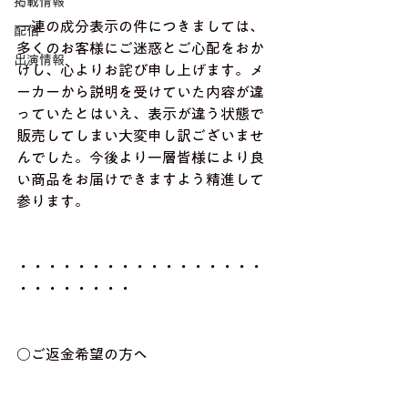
掲載情報
一連の成分表示の件につきましては、
配信
多くのお客様にご迷惑とご心配をおか
出演情報
けし、心よりお詫び申し上げます。メ
ーカーから説明を受けていた内容が違
っていたとはいえ、表示が違う状態で
販売してしまい大変申し訳ございませ
んでした。今後より一層皆様により良
い商品をお届けできますよう精進して
参ります。
・・・・・・・・・・・・・・・・・
・・・・・・・・
○ご返金希望の方へ