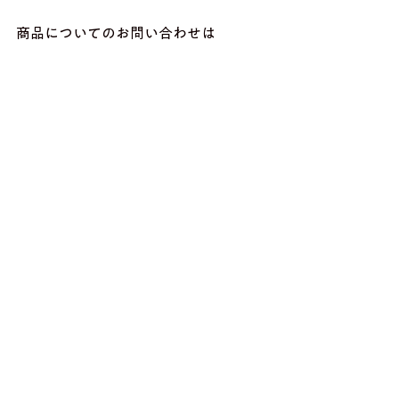
商品についてのお問い合わせは
製造メーカー問い合わせ窓口
株式会社鶴田商会 エコブランチ
TEL 052-503-1002　へお願い申し上
げます
すべて表示
最新記事