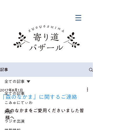
記事
全ての記事
2017年8月1日
全ての記事
「森のなかま」に関するご連絡
こみゅにてぃわ
森のなかまをご愛用くださいました皆
対談
様へ
ラジオ出演