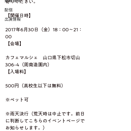
掲載情報
寄りください。
配信
【開催日時】
出演情報
2017年6月30日（金）18：00～21：
00
【会場】
カフェマルシェ　山口県下松市切山
306-4（周南造園内）
【入場料】
500円（高校生以下は無料）
※ペット可
※雨天決行（荒天時は中止です。前日
に判断してこちらのイベントページで
お知らせします。）