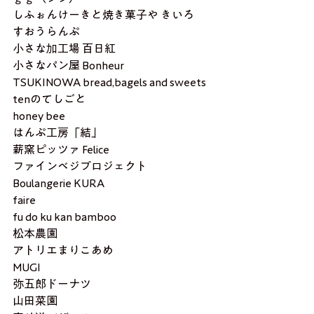
しふぉんけーきと焼き菓子や きいろ
すおうらんぷ
小さな加工場 百日紅
小さなパン屋 Bonheur
TSUKINOWA bread,bagels and sweets
tenのてしごと
honey bee
はんぷ工房「結」
薪窯ピッツァ Felice
ファインベジプロジェクト
Boulangerie KURA
faire
fu do ku kan bamboo
松本農園
アトリエまりこあめ
MUGI
弥五郎ドーナツ
山田菜園