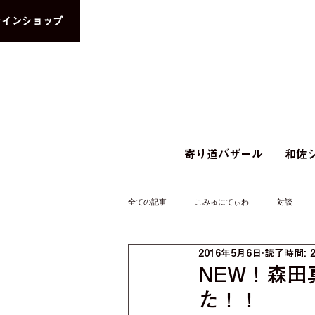
ラインショップ
寄り道バザール
和佐シ
全ての記事
こみゅにてぃわ
対談
2016年5月6日
読了時間: 
NEW！森
た！！