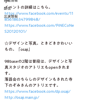
掲載情報
♪ 
イベントの詳細はこちら。 
配信
https://www.facebook.com/events/11
出演情報
85618634799848/
https://www.facebook.com/PiNECoNe
S20120101/
☆デザインと写真。ときどきかわいい
もの。「osaji」
98baseの2階は普段は、デザインと写
真スタジオのアトリエもopenされま
す。 
落語会のちらしのデザインもされた寺
下のぞみさんのアトリエです。
https://www.facebook.com/dp.osaji/
http://osaji.main.jp/