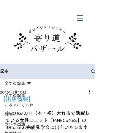
記事
全ての記事
2016年2月10日
全ての記事
【出店情報】
こみゅにてぃわ
☆2016/2/11（木・祝）大竹市で活躍し
対談
ている女性ユニット「PiNECoNeS」の 
ラジオ出演
98base未完成見学会に出店いたします