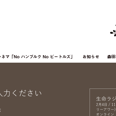
ネマ「No ハンブルク No ビートルズ」
お知らせ
森田
入力ください
生命ラジ
2月4日 / 11
リーアワー)
席
オンライン