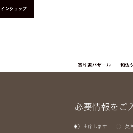
ラインショップ
寄り道バザール
和佐シ
必要情報をご
出席します
欠