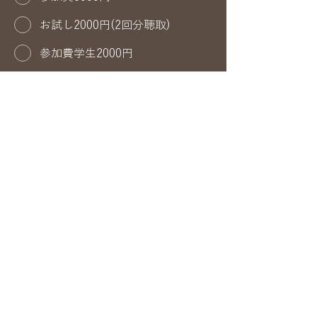
お試し2000円(2回分聴取)
参加費学生2000円
数学の演奏会＋偶然と音楽7000円
【学生】数学の演奏会＋偶然と音
楽4000円
まとめて支払い済みの方数学の演
奏会＋偶然と音楽参加2000円
メッセージ