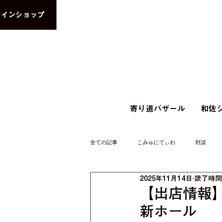
ラインショップ
寄り道バザール
和佐シ
全ての記事
こみゅにてぃわ
対談
2025年11月14日
読了時間:
【出店情報】12/
新ホール