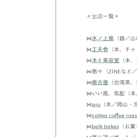
≪出店一覧≫
⋈
水ノ上窯
（器／山
⋈
工夫舎
（本、チャ
⋈
本と美容室
（本、
⋈島々（ZINEなど
⋈
根古屋
（台湾茶、
⋈いい風、気配（本
⋈
aru
（本／岡山・
⋈
calma coffee roas
⋈
belk bakes
（お菓