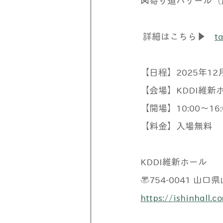
⋈寄り道バザール（
 詳細はこちら▶　
t
【日程】2025年12月
【会場】KDDI維新
【開場】10:00〜16:
【料金】入場無料
KDDI維新ホール
〒754-0041 
https://ishinhall.c