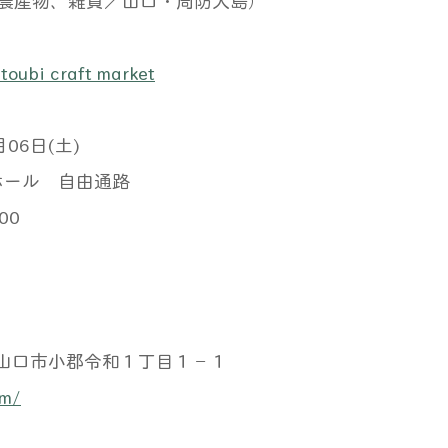
農産物、雑貨／山口・周防大島）
atoubi craft market
06日(土)
ホール　自由通路
00
山口県山口市小郡令和１丁目１−１
om/