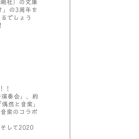
新潮社）の文庫
オ」の3周年を
いるでしょう
！
！！
の演奏会」、約
「偶然と音楽」
＆音楽のコラボ
して2020