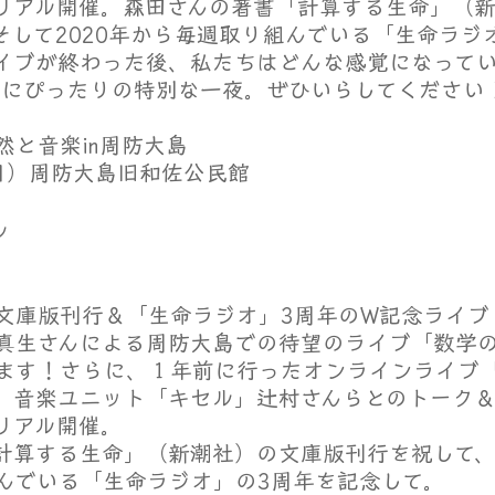
リアル開催。森田さんの著書「計算する生命」（
そして2020年から毎週取り組んでいる「生命ラジ
イブが終わった後、私たちはどんな感覚になって
立春にぴったりの特別な一夜。ぜひいらしてください
然と音楽in周防大島
（日）周防大島旧和佐公民館
 
文庫版刊行＆「生命ラジオ」3周年のW記念ライブ
真生さんによる周防大島での待望のライブ「数学
ます！さらに、１年前に行ったオンラインライブ
、音楽ユニット「キセル」辻村さんらとのトーク
リアル開催。
計算する生命」（新潮社）の文庫版刊行を祝して、そ
んでいる「生命ラジオ」の3周年を記念して。