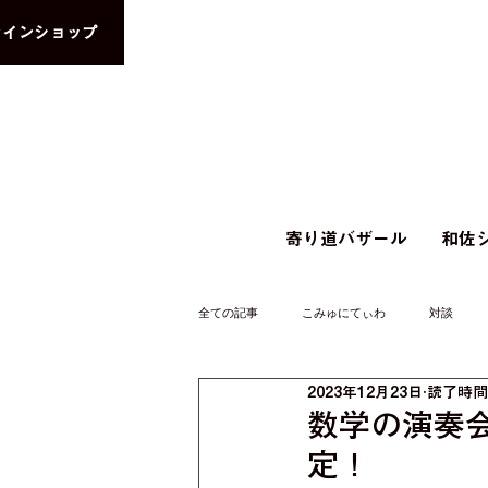
ラインショップ
寄り道バザール
和佐シ
全ての記事
こみゅにてぃわ
対談
2023年12月23日
読了時間:
数学の演奏会
定！