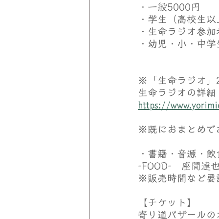
・一般5000円
・学生（高校生以上
・生命ラジオ参加者
・幼児・小・中学
※「生命ラジオ」2
生命ラジオの詳細
https://www.yorim
※既におまとめで
・書籍・音源・飲
-FOOD-　座間達
※販売時間など要
【チケット】
寄り道バザールの