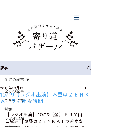
記事
全ての記事
2018年10月12日
全ての記事
10/19【ラジオ出演】お昼はＺＥＮＫ
ＡＩラヂオな時間
こみゅにてぃわ
対談
【ラジオ出演】 10/19（金） ＫＲＹ山
ラジオ出演
口放送 「お昼はＺＥＮＫＡＩラヂオな