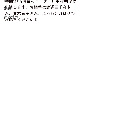
掲載情報
時間 」14時台のコーナーに中村明珍が
出演します。お相手は渡辺三千彦さ
配信
ん、青木京子さん。よろしければぜひ
出演情報
お聴きください♪