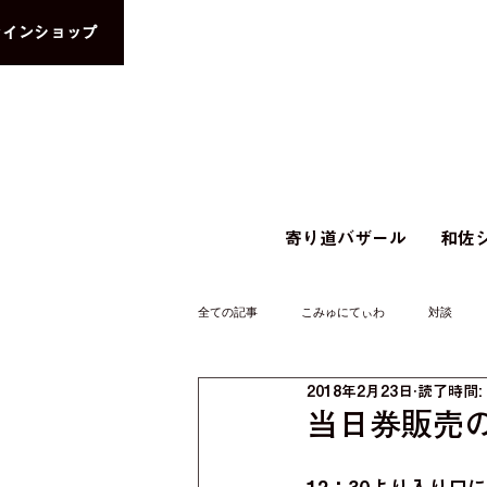
ラインショップ
寄り道バザール
和佐シ
全ての記事
こみゅにてぃわ
対談
2018年2月23日
読了時間:
当日券販売