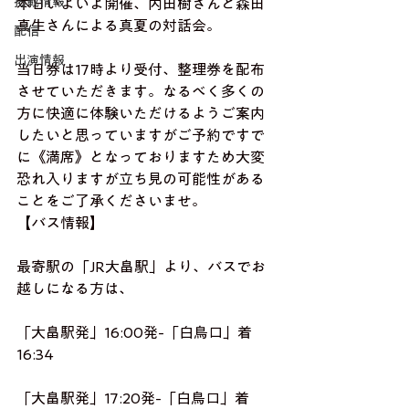
掲載情報
本日いよいよ開催、内田樹さんと森田
真生さんによる真夏の対話会。
配信
出演情報
当日券は17時より受付、整理券を配布
させていただきます。なるべく多くの
方に快適に体験いただけるようご案内
したいと思っていますがご予約ですで
に《満席》となっておりますため大変
恐れ入りますが立ち見の可能性がある
ことをご了承くださいませ。
【バス情報】
最寄駅の「JR大畠駅」より、バスでお
越しになる方は、
「大畠駅発」16:00発-「白鳥口」着
16:34
「大畠駅発」17:20発-「白鳥口」着