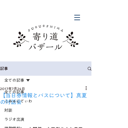
記事
全ての記事
2017年7月24日
全ての記事
【当日券情報とバスについて】真夏
の対話会
こみゅにてぃわ
対談
ラジオ出演