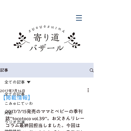
記事
全ての記事
2017年7月14日
全ての記事
【掲載情報】
こみゅにてぃわ
2017/7/15発売のママとベビーの季刊
対談
誌"tocotoco vol.39"。お父さんリレー
ラジオ出演
コラム最終回担当しました。今回は