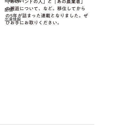
掲載情報
「あのバンドの人」と「あの農業者」
の邂逅について、など。移住してから
配信
の5年が詰まった連載となりました。ぜ
出演情報
ひお手にお取りください。