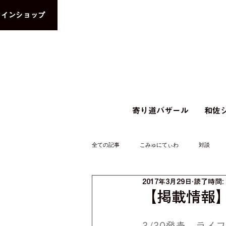
ラインショップ
寄り道バザール
和佐シ
全ての記事
こみゅにてぃわ
対談
2017年3月29日
読了時間:
【掲載情報】
3/30発売　ライ