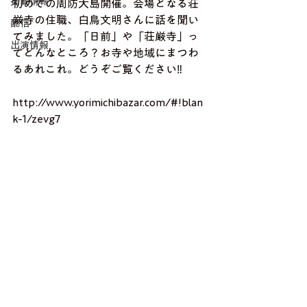
掲載情報
初めての周防大島開催。会場となる荘
厳寺の住職、白鳥文明さんに話を聞い
配信
てみました。「日前」や「荘厳寺」っ
出演情報
てどんなところ？お寺や地域にまつわ
るあれこれ。どうぞご覧ください‼
http://www.yorimichibazar.com/#!blan
k-1/zevg7