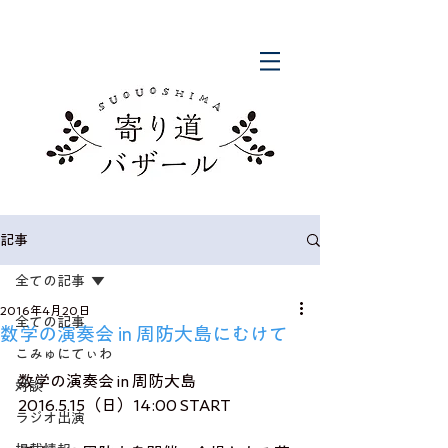
記事
全ての記事
2016年4月20日
全ての記事
数学の演奏会 in 周防大島にむけて
こみゅにてぃわ
数学の演奏会 in 周防大島
対談
2016.5.15（日）14:00 START
ラジオ出演