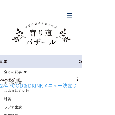
記事
全ての記事
2024年2月3日
全ての記事
2/4 FOOD＆DRINKメニュー決定♪
こみゅにてぃわ
対談
ラジオ出演