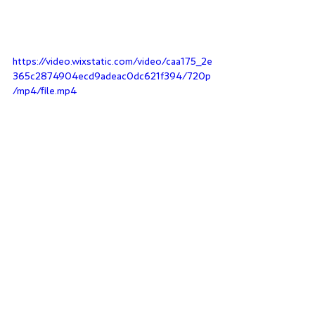
https://video.wixstatic.com/video/caa175_2e
365c2874904ecd9adeac0dc621f394/720p
/mp4/file.mp4