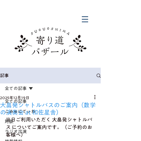
記事
全ての記事
2025年12月19日
全ての記事
大畠発シャトルバスのご案内（数学
の演奏会 at 和佐星舎）
こみゅにてぃわ
当日ご利用いただく 大畠発シャトルバ
対談
ス についてご案内です。（ご予約のお
ラジオ出演
客様へ）