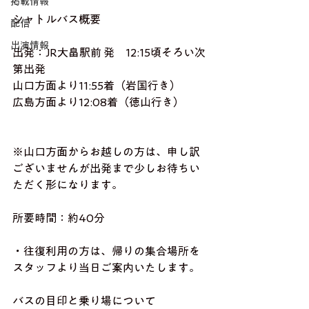
掲載情報
シャトルバス概要
配信
出演情報
出発：JR大畠駅前 発　12:15頃そろい次
第出発
山口方面より11:55着（岩国行き）
広島方面より12:08着（徳山行き）
※山口方面からお越しの方は、申し訳
ございませんが出発まで少しお待ちい
ただく形になります。
所要時間：約40分
・往復利用の方は、帰りの集合場所を
スタッフより当日ご案内いたします。
バスの目印と乗り場について