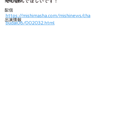
掲載情報
ぜひ読んでほしいです！
配信
https://mishimasha.com/mishinews/cha
出演情報
budai06/002032.html