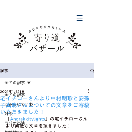
記事
全ての記事
2021年1月21日
全ての記事
宅イチローさんより中村明珍と安孫
子真哉さんについての文章をご寄稿
こみゅにてぃわ
いただきました！
対談
「
Anorak citylights
」の宅イチローさん
ラジオ出演
より素敵な文章を頂きました！