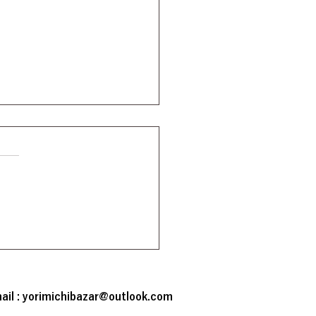
シネマ始動！「カルロ
カイザー サッカー史上
ail :
yorimichibazar@outlook.com
奇妙な成功者」