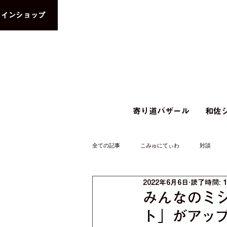
ラインショップ
寄り道バザール
和佐シ
全ての記事
こみゅにてぃわ
対談
2022年6月6日
読了時間: 
みんなのミ
ト」がアッ