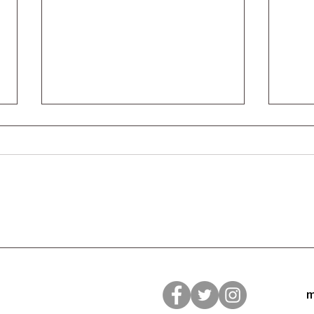
2026年9月4日(金)和佐シネ
和佐
マ 1日限りの上映決定！
ス・
m
『NO ハンブルク NO ビート
最も