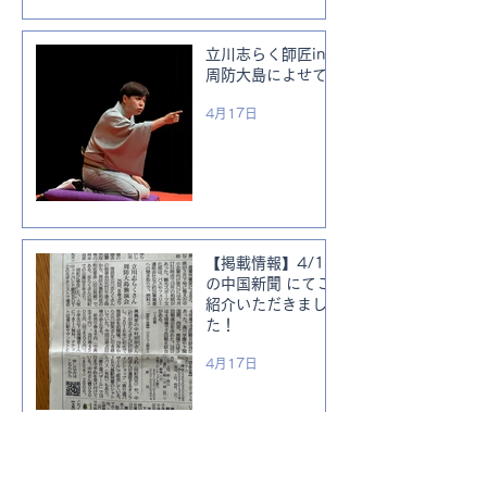
立川志らく師匠in
周防大島によせて
4月17日
【掲載情報】4/18
の中国新聞 にてご
紹介いただきまし
た！
4月17日
【掲載情報】トラ