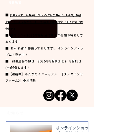
NEWS
■
和佐シネマ 9/4(金)「No ハンブルク No ビートルズ」特別
上映＋スペシャルゲストトーク in 和佐星舎決定！1日だけの上映
会決定！
■ 生命ラジオ2026年8月 受付中！ご参加お待ちして
おります！
■
ちゃぶ台14 寄稿しております!。
オンラインショッ
プにて発売中！
■ 和佐星舎の縁日 2026年8月9日(日)、8月15日
(土)開催します！
■【連載中】みんなのミシマガジン 「ダンスインザ
ファーム2」中村明珍
​お知らせ
オンラインショッ