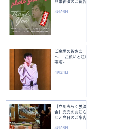
無事終演のご報告
4月26日
ご来場の皆さま
へ -お願いと注意
事項-
4月24日
「立川志らく独演
会」完売のお知ら
せと当日のご案内
4月23日