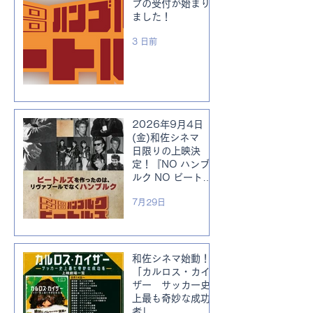
プの受付が始まり
ました！
3 日前
2026年9月4日
(金)和佐シネマ 1
日限りの上映決
定！『NO ハンブ
ルク NO ビートル
ズ』ピーター・バ
7月29日
ラカンさんのトー
ク付！
和佐シネマ始動！
「カルロス・カイ
ザー サッカー史
上最も奇妙な成功
者」