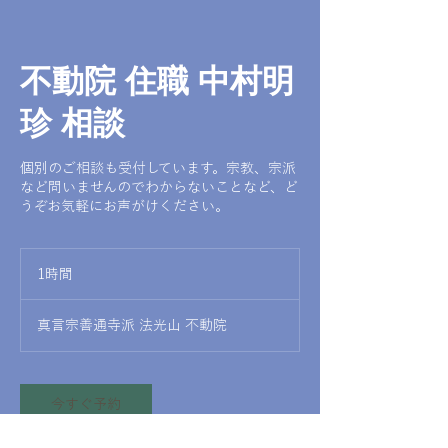
不動院 住職 中村明
珍 相談
個別のご相談も受付しています。宗教、宗派
など問いませんのでわからないことなど、ど
うぞお気軽にお声がけください。
1時間
1
時
真言宗善通寺派 法光山 不動院
今すぐ予約