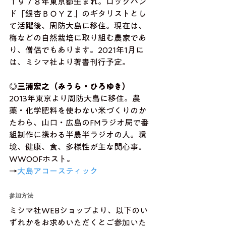
１９７８年東京都生まれ。ロックバン
ド「銀杏ＢＯＹＺ」のギタリストとし
て活躍後、周防大島に移住。現在は、
梅などの自然栽培に取り組む農家であ
り、僧侶でもあります。2021年1月に
は、ミシマ社より著書刊行予定。
◎三浦宏之（みうら・ひろゆき）
2013年東京より周防大島に移住。農
薬・化学肥料を使わない米づくりのか
たわら、山口・広島のFMラジオ局で番
組制作に携わる半農半ラジオの人。環
境、健康、食、多様性が主な関心事。
WWOOFホスト。
→
大島アコースティック
参加方法
ミシマ社WEBショップより、以下のい
ずれかをお求めいただくとご参加いた