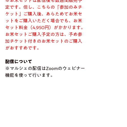
※お米セットは配信後も数週間販売予
定です。但し、こちらの「参加のみチ
ケット」ご購入後、あらためてお米セ
ットをご購入いただく場合でも、お米
セット料金（4,950円）がかかります。
お米セットご購入予定の方は、予め参
加チケット付きのお米セットのご購入
がおすすめです。
配信について
※マルシェの配信はZoomのウェビナー
機能を使って行います。
※Zoomでのオンライン参加方法につき
ましては、下記をご参照ください。 　
https://mishimasha.com/mishinews/sug
akunookurimono/001798.html
※終了後には録画動画をメールでお送
りしております。リアルタイムでご参