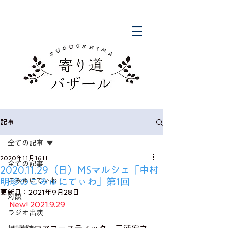
記事
全ての記事
2020年11月16日
全ての記事
2020.11.29（日）MSマルシェ「中村
明珍のこみゅにてぃわ」第1回
こみゅにてぃわ
更新日：
2021年9月28日
対談
New! 2021.9.29
ラジオ出演