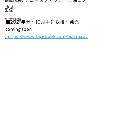
オオシマアコースティック　三浦宏之
掲載情報
さん
配信
出演情報
■2021年米・10月中に収穫・発売
coming soon
https://www.facebook.com/oshima.ac