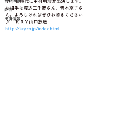
掲載情報
間 」15時代に中村明珍が出演します。
お相手は渡辺三千彦さん、青木京子さ
配信
ん。よろしければぜひお聴きください
出演情報
♪　 ＫＲＹ山口放送　
http://kry.co.jp/index.html