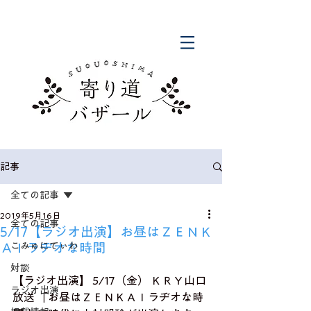
記事
全ての記事
2019年5月16日
全ての記事
5/17【ラジオ出演】お昼はＺＥＮＫ
ＡＩラヂオな時間
こみゅにてぃわ
対談
【ラジオ出演】 5/17（金） ＫＲＹ山口
ラジオ出演
放送 「お昼はＺＥＮＫＡＩラヂオな時