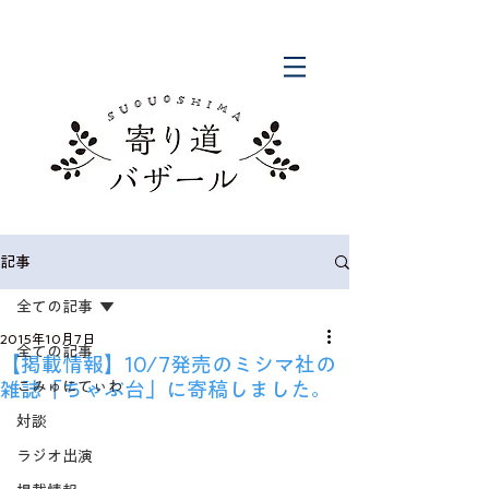
記事
全ての記事
2015年10月7日
全ての記事
【掲載情報】10/7発売のミシマ社の
雑誌「ちゃぶ台」に寄稿しました。
こみゅにてぃわ
対談
ラジオ出演