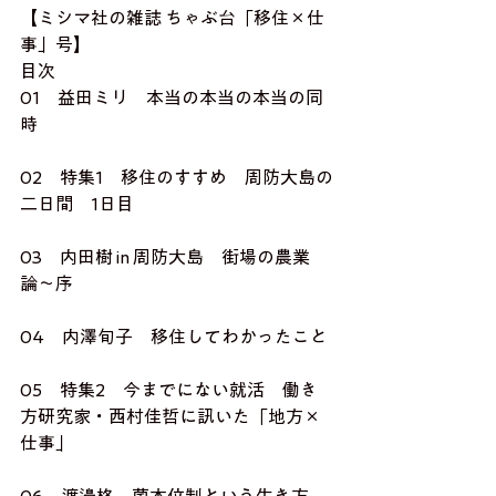
【ミシマ社の雑誌 ちゃぶ台「移住×仕
事」号】 
目次 
01　益田ミリ　本当の本当の本当の同
時
02　特集1　移住のすすめ　周防大島の
二日間　1日目
03　内田樹 in 周防大島　街場の農業
論〜序
04　内澤旬子　移住してわかったこと
05　特集2　今までにない就活　働き
方研究家・西村佳哲に訊いた「地方×
仕事」