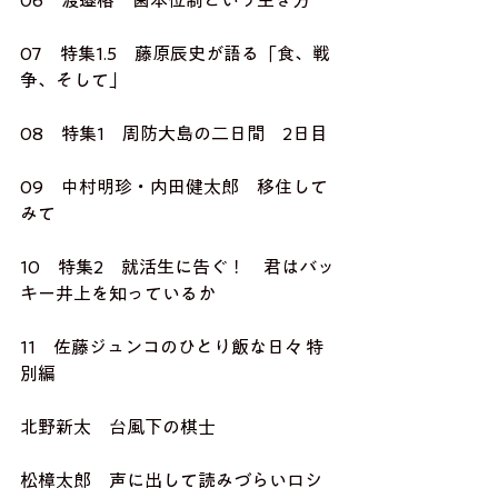
06　渡邉格　菌本位制という生き方
07　特集1.5　藤原辰史が語る「食、戦
争、そして」
08　特集1　周防大島の二日間　2日目
09　中村明珍・内田健太郎　移住して
みて
10　特集2　就活生に告ぐ！　君はバッ
キー井上を知っているか
11　佐藤ジュンコのひとり飯な日々 特
別編
北野新太　台風下の棋士
松樟太郎　声に出して読みづらいロシ