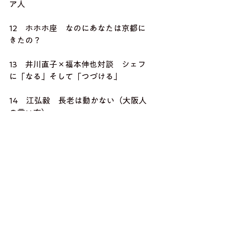
ア人
12　ホホホ座　なのにあなたは京都に
きたの？
13　井川直子×福本伸也対談　シェフ
に「なる」そして「つづける」
14　江弘毅　長老は動かない（大阪人
の言い方）
15　寄藤文平　番台の星野さんがピッ
ピと電話すると
16　特集2　甲野善紀　今までにない就
活をする
少し長めの編集後記 
http://mishimasha.com/books/chabudai