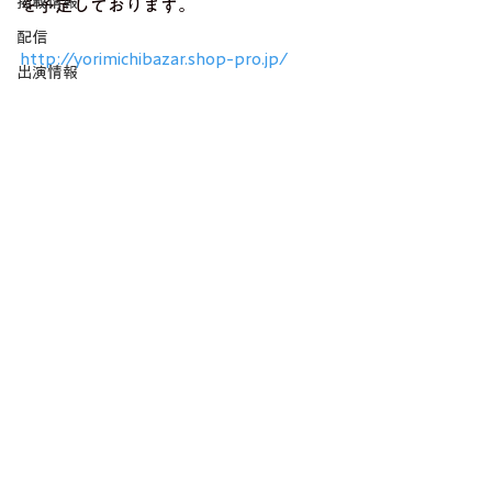
掲載情報
を予定しております。 
配信
http://yorimichibazar.shop-pro.jp/
出演情報