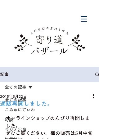
記事
全ての記事
2015年3月22日
全ての記事
通販再開しました。
こみゅにてぃわ
オンラインショップのんびり再開しま
対談
した。 
ラジオ出演
ぜひご覧ください。梅の販売は5月中旬