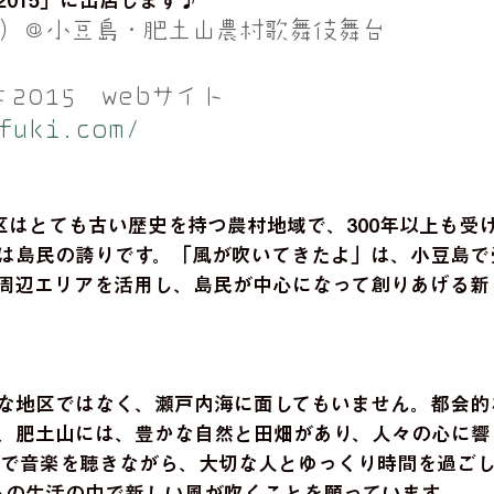
015」に出店します♪ 
（土）＠小豆島・肥土山農村歌舞伎舞台 
2015　webサイト 
fuki.com/
地区はとても古い歴史を持つ農村地域で、300年以上も受
は島民の誇りです。「風が吹いてきたよ」は、小豆島で
周辺エリアを活用し、島民が中心になって創りあげる新
な地区ではなく、瀬戸内海に面してもいません。都会的
、肥土山には、豊かな自然と田畑があり、人々の心に響
境で音楽を聴きながら、大切な人とゆっくり時間を過ご
つもの生活の中で新しい風が吹くことを願っています。 