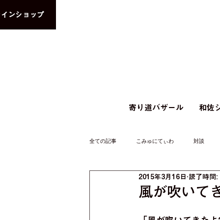
ラインショップ
寄り道バザール
和佐シ
全ての記事
こみゅにてぃわ
対談
2015年3月16日
読了時間:
風が吹いてき