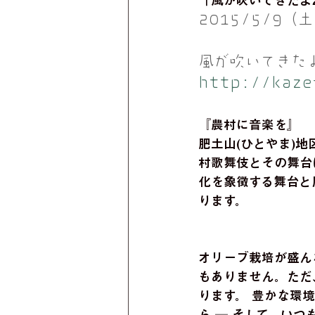
「風が吹いてきたよ2
2015/5/9
風が吹いてきたよ
http://kaze
『農村に音楽を』 
肥土山(ひとやま)
村歌舞伎とその舞台
化を象徴する舞台と
ります。 
オリーブ栽培が盛ん
もありません。ただ
ります。 豊かな環
ら ─ そして、い