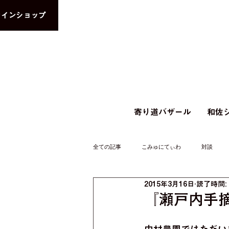
ラインショップ
寄り道バザール
和佐シ
全ての記事
こみゅにてぃわ
対談
2015年3月16日
読了時間:
『瀬戸内手