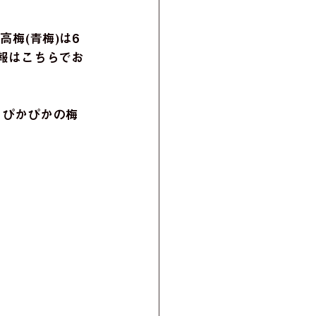
梅(青梅)は6
報はこちらでお
。ぴかぴかの梅