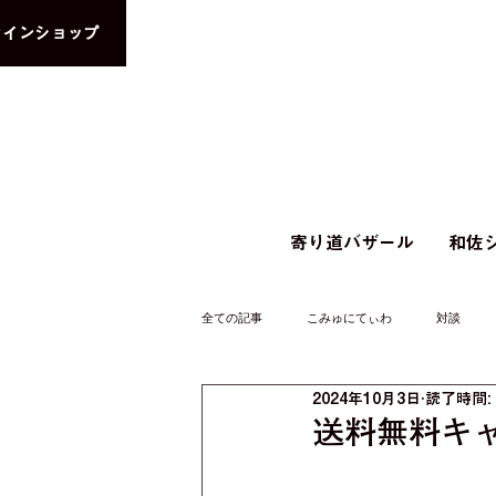
ラインショップ
寄り道バザール
和佐シ
全ての記事
こみゅにてぃわ
対談
2024年10月3日
読了時間:
送料無料キ