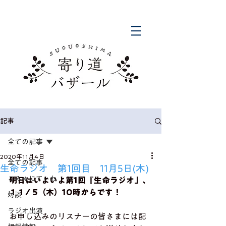
記事
全ての記事
2020年11月4日
全ての記事
生命ラジオ 第1回目 11月5日(木)
こみゅにてぃわ
明日はいよいよ第1回『生命ラジオ」、
１１/ 5（木）10時からです！
対談
ラジオ出演
お申し込みのリスナーの皆さまには配