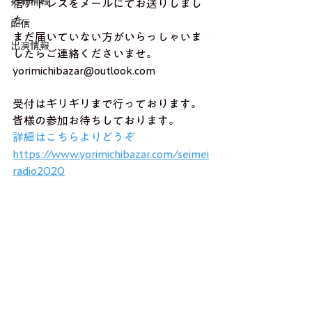
掲載情報
信アドレスをメールにてお送りしまし
た。
配信
まだ届いていない方がいらっしゃいま
出演情報
したらご連絡くださいませ。
yorimichibazar@outlook.com
受付はギリギリまで行っております。
皆様の参加お待ちしております。
詳細はこちらよりどうぞ　
https://www.yorimichibazar.com/seimei
radio2020