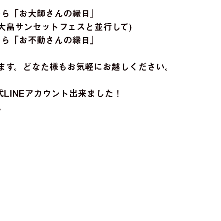
1時から「お大師さんの縁日」
午後(大畠サンセットフェスと並行して)
1時から「お不動さんの縁日」
ます。どなた様もお気軽にお越しください。
式LINEアカウント出来ました！
。