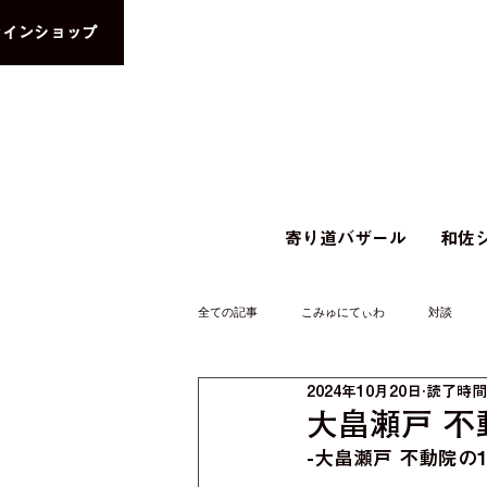
ラインショップ
寄り道バザール
和佐シ
全ての記事
こみゅにてぃわ
対談
2024年10月20日
読了時間:
大畠瀬戸 不
-大畠瀬戸 不動院の1