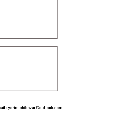
シネマ始動！「カルロ
カイザー サッカー史上
ail :
yorimichibazar@outlook.com
奇妙な成功者」