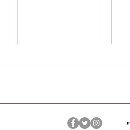
2026年9月4日(金)和佐シネ
和佐
マ 1日限りの上映決定！
ス・
m
『NO ハンブルク NO ビート
最も