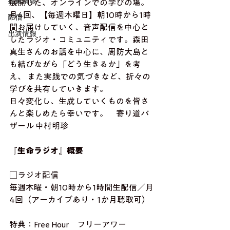
掲載情報
展開した、オンラインでの学びの場。
月4回、【毎週木曜日】朝10時から1時
配信
間お届けしていく、音声配信を中心と
出演情報
したラジオ・コミュニティです。森田
真生さんのお話を中心に、周防大島と
も結びながら「どう生きるか」を考
え、 また実践での気づきなど、折々の
学びを共有していきます。
日々変化し、生成していくものを皆さ
んと楽しめたら幸いです。　寄り道バ
ザール 中村明珍
『生命ラジオ』概要
□ラジオ配信
毎週木曜・朝10時から1時間生配信／月
4回（アーカイブあり・1か月聴取可）
特典：Free Hour　フリーアワー