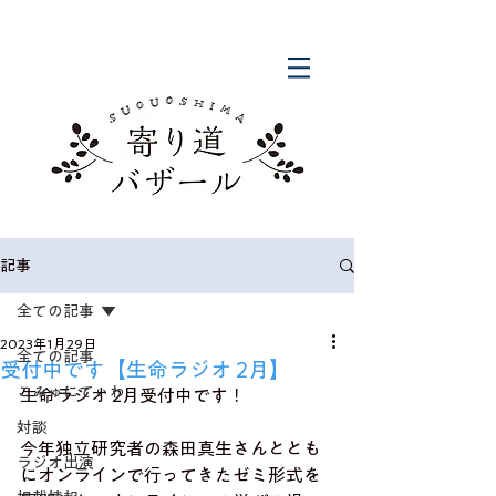
記事
全ての記事
2023年1月29日
全ての記事
受付中です【生命ラジオ 2月】
こみゅにてぃわ
生命ラジオ 2月受付中です！
対談
今年独立研究者の森田真生さんととも
ラジオ出演
にオンラインで行ってきたゼミ形式を