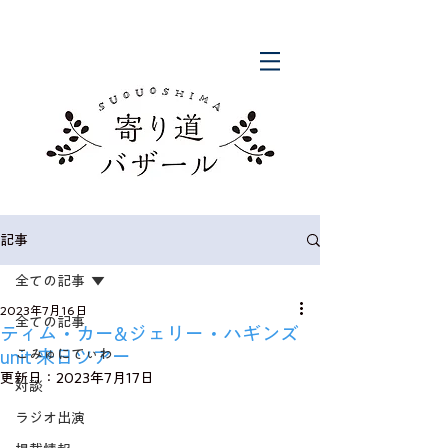
記事
全ての記事
2023年7月16日
全ての記事
ティム・カー&ジェリー・ハギンズ
unit 来日ツアー
こみゅにてぃわ
更新日：
2023年7月17日
対談
ラジオ出演