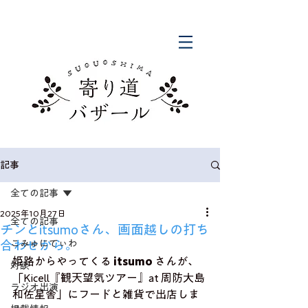
記事
全ての記事
2025年10月27日
全ての記事
チンとitsumoさん、画面越しの打ち
合わせから。
こみゅにてぃわ
姫路からやってくる 
itsumo
 さんが、
対談
「Kicell『観天望気ツアー』at 周防大島 
ラジオ出演
和佐星舎」にフードと雑貨で出店しま