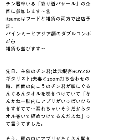
チン君率いる「寄り道バザール」の企
画に参加します〜㊗️
itsumoはフードと雑貨の両方で出店予
定。
バインミーとアジア麺のダブルコンボ
🥖🍜
雑貨も並びます〜
先日、主催のチン君(は元銀杏BOYZの
ギタリスト)夫妻とzoom打ち合わせの
時、画面の向こうのチン君が頭にぐる
んぐるんタオルを巻きつけていて「な
んかねー脳内にアプリがいっぱいひら
きすぎてて…漏れちゃいそうだからタ
オル巻いて締めつけてるんだよね」っ
て言うてました。
そう、頭の中にアプリがたくさん開き