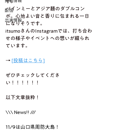
掲載情報
す。
バインミーとアジア麺のダブルコン
配信
ボ。心地よい音と香りに包まれる一日
出演情報
になりそうです。
itsumoさんのInstagramでは、打ち合わ
せの様子やイベントへの想いが綴られ
ています。
→ 
[投稿はこちら]
ぜひチェックしてくださ
い！！！！！！
以下文章抜粋！
\\\ News!! /// 
11/9は山口県周防大島！