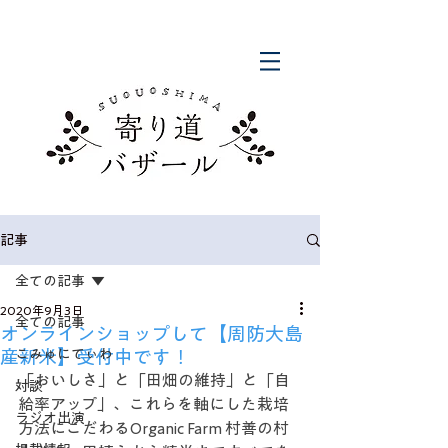
記事
全ての記事
2020年9月3日
全ての記事
オンラインショップして【周防大島
産新米】受付中です！
こみゅにてぃわ
「おいしさ」と「田畑の維持」と「自
対談
給率アップ」、これらを軸にした栽培
ラジオ出演
方法にこだわるOrganic Farm 村善の村