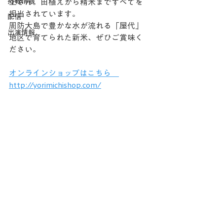
掲載情報
上さん。田植えから精米まですべてを
担当されています。
配信
周防大島で豊かな水が流れる「屋代」
出演情報
地区で育てられた新米、ぜひご賞味く
ださい。
オンラインショップはこちら　
http://yorimichishop.com/