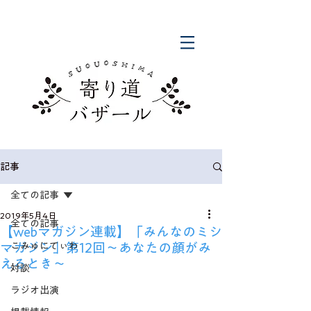
記事
全ての記事
2019年5月4日
全ての記事
【webマガジン連載】「みんなのミシ
マガジン」第12回～あなたの顔がみ
こみゅにてぃわ
えるとき～
対談
ラジオ出演