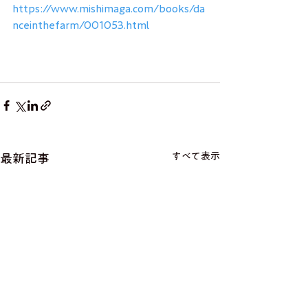
https://www.mishimaga.com/books/da
nceinthefarm/001053.html
すべて表示
最新記事