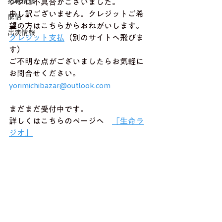
掲載情報
ンクに不具合がございました。
申し訳ございません。クレジットご希
配信
望の方はこちらからおねがいします。
出演情報
クレジット支払
（別のサイトへ飛びま
す）
ご不明な点がございましたらお気軽に
お問合せください。
yorimichibazar@outlook.com
まだまだ受付中です。
詳しくはこちらのページへ　
「生命ラ
ジオ」