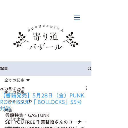
記事
全ての記事
2021年5月25日
全ての記事
【書籍発売】5月28日（金）PUNK
ROCK ISSUE 「 BOLLOCKS」55号
こみゅにてぃわ
対談
対談
巻頭特集：GASTUNK
ラジオ出演
SET YOU FREE 千葉智紹さんのコーナー