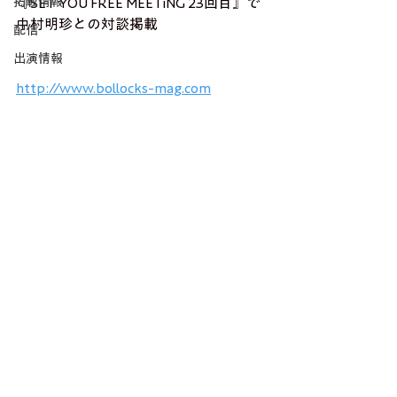
掲載情報
『SET YOU FREE MEETiNG 23回目』で
中村明珍との対談掲載
配信
出演情報
http://www.bollocks-mag.com