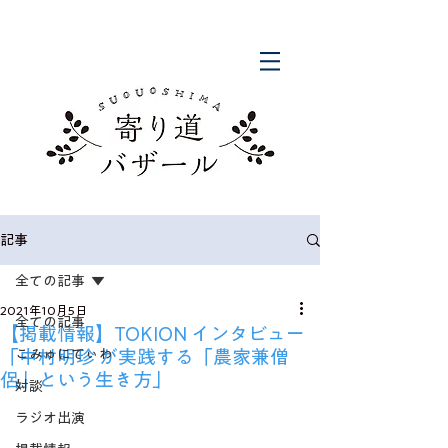
記事
全ての記事
2021年10月5日
全ての記事
【掲載情報】TOKION インタビュー
「中村明珍 が実践する「農家兼僧
こみゅにてぃわ
侶」という生き方」
対談
ラジオ出演