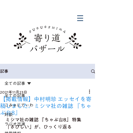
記事
全ての記事
2021年11月23日
全ての記事
【掲載情報】中村明珍 エッセイを寄
稿しました。ミシマ社の雑誌 『ちゃ
こみゅにてぃわ
ぶ台8』
対談
ミシマ社の雑誌 『ちゃぶ台8』 特集
ラジオ出演
「さびしい」が、ひっくり返る