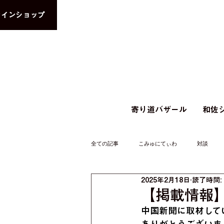
ラインショップ
寄り道バザール
和佐シ
全ての記事
こみゅにてぃわ
対談
2025年2月18日
読了時間:
【掲載情報】中
中国新聞に取材して