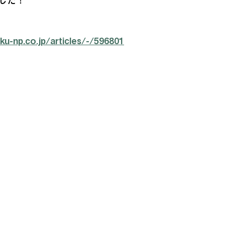
した！
u-np.co.jp/articles/-/596801