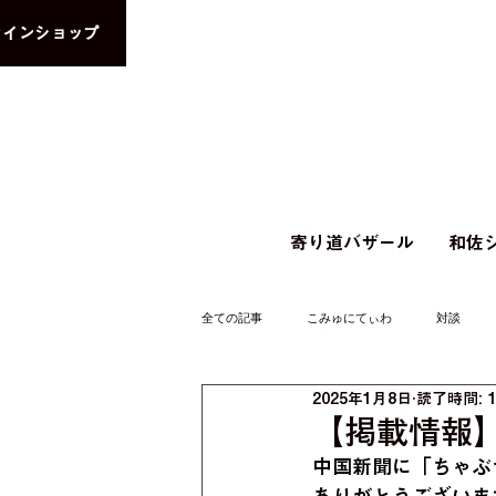
ラインショップ
寄り道バザール
和佐シ
全ての記事
こみゅにてぃわ
対談
2025年1月8日
読了時間: 
【掲載情報】中
中国新聞に「ちゃぶ