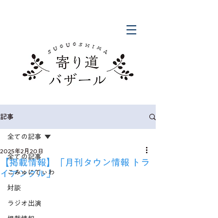
記事
全ての記事
2025年2月20日
全ての記事
【掲載情報】「月刊タウン情報 トラ
イアングル」
こみゅにてぃわ
対談
ラジオ出演