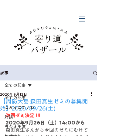
記事
全ての記事
2020年9月12日
全ての記事
【周防大島 森田真生ゼミの募集開
始】2020/09/26(土)
こみゅにてぃわ
次回ゼミ決定 !!!
対談
2020年9月26日（土）14:00から
ラジオ出演
森田真生さんから今回のゼミにむけて