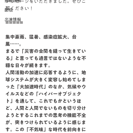
掲載情報
メッセージをいただきました。ぜひご
覧ください！
配信
出演情報
=====　　　　　　　
集中豪雨、猛暑、感染症拡大、台
風……。
まるで「災害の合間を縫って生きてい
る」と言っても過言ではないような不
穏な日々が続きます。
人間活動の加速に応答するように、地
球システムが大きく変容し始めてしま
った「大加速時代」のなか、気候やウ
イルスなどの「ハイパーオブジェク
ト」を通して、これでもかというほ
ど、人間と人間でないものを切り分け
ようとするこれまでの思考の機能不全
が、突きつけられているように感じま
す。この「不気味」な時代を前向きに