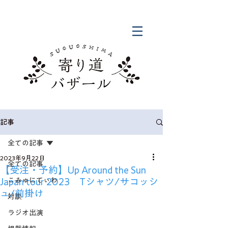
記事
全ての記事
2023年9月22日
全ての記事
【受注・予約】Up Around the Sun
Japan tour 2023 Tシャツ/サコッシ
こみゅにてぃわ
ュ/前掛け
対談
ラジオ出演