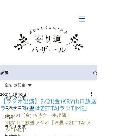
記事
全ての記事
2021年5月10日
全ての記事
【ラジオ出演】5/21(金)KRY山口放送
ラジオ「お昼はZETTAIラジTIME」
こみゅにてぃわ
★5/21（金) 15時台　生出演！
対談
KRY山口放送ラジオ「お昼はZETTAIラ
ラジオ出演
ジTIME」