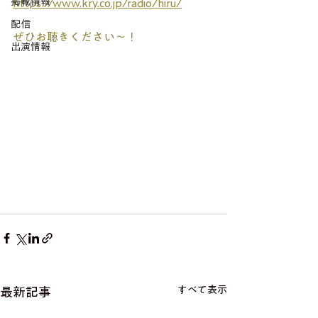
掲載情報
https://www.kry.co.jp/radio/hiru/
配信
ぜひお聴きください〜！
出演情報
すべて表示
最新記事